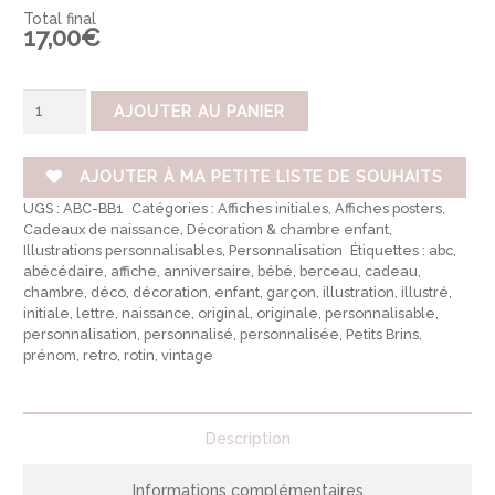
Total final
17,00€
quantité
AJOUTER AU PANIER
de
Affiche
bébé
personnalisée
AJOUTER À MA PETITE LISTE DE SOUHAITS
initiale
UGS :
ABC-BB1
Catégories :
Affiches initiales
,
Affiches posters
,
et
prénom
Cadeaux de naissance
,
Décoration & chambre enfant
,
Illustrations personnalisables
,
Personnalisation
Étiquettes :
abc
,
abécédaire
,
affiche
,
anniversaire
,
bébé
,
berceau
,
cadeau
,
chambre
,
déco
,
décoration
,
enfant
,
garçon
,
illustration
,
illustré
,
initiale
,
lettre
,
naissance
,
original
,
originale
,
personnalisable
,
personnalisation
,
personnalisé
,
personnalisée
,
Petits Brins
,
prénom
,
retro
,
rotin
,
vintage
Description
Informations complémentaires