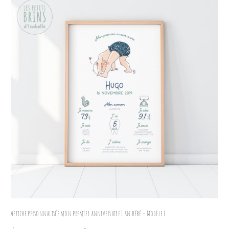
Affiche personnalisée mon premier anniversaire 1 an bébé – Modèle 1