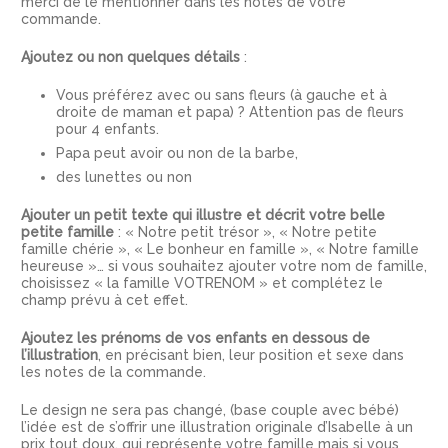
merci de le mentionner dans les notes de votre
commande.
Ajoutez ou non quelques détails
:
Vous préférez avec ou sans fleurs (à gauche et à
droite de maman et papa) ? Attention pas de fleurs
pour 4 enfants.
Papa peut avoir ou non de la barbe,
des lunettes ou non
Ajouter un petit texte qui illustre et décrit votre belle
petite famille
: « Notre petit trésor », « Notre petite
famille chérie », « Le bonheur en famille », « Notre famille
heureuse »… si vous souhaitez ajouter votre nom de famille,
choisissez « la famille VOTRENOM » et complétez le
champ prévu à cet effet.
Ajoutez les prénoms de vos enfants en dessous de
l’illustration
, en précisant bien, leur position et sexe dans
les notes de la commande.
Le design ne sera pas changé, (base couple avec bébé)
l’idée est de s’offrir une illustration originale d’Isabelle à un
prix tout doux, qui représente votre famille mais si vous