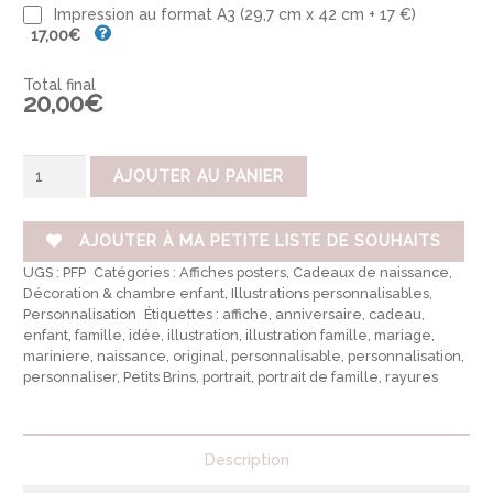
Impression au format A3 (29,7 cm x 42 cm + 17 €)
17,00€
Total final
20,00€
quantité
AJOUTER AU PANIER
de
Portrait
de
famille
AJOUTER À MA PETITE LISTE DE SOUHAITS
illustré
UGS :
PFP
Catégories :
Affiches posters
,
Cadeaux de naissance
,
semi-
personnalisable
Décoration & chambre enfant
,
Illustrations personnalisables
,
Personnalisation
Étiquettes :
affiche
,
anniversaire
,
cadeau
,
enfant
,
famille
,
idée
,
illustration
,
illustration famille
,
mariage
,
mariniere
,
naissance
,
original
,
personnalisable
,
personnalisation
,
personnaliser
,
Petits Brins
,
portrait
,
portrait de famille
,
rayures
Description