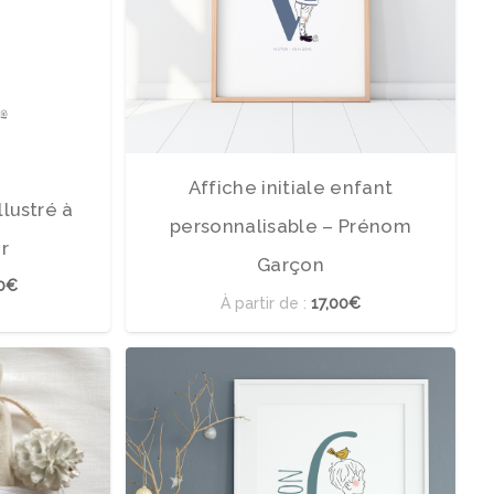
te
5.00
sur 5
Affiche initiale enfant
llustré à
personnalisable – Prénom
r
Garçon
0€
À partir de :
17,00€