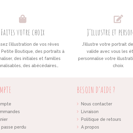
Faites votre choix
J’illustre et pers
sez l’illustration de vos rêves
J’illustre votre portrait d
Petite Boutique, des portraits à
valide avec vous les é
aliser, des initiales et familles
personnalise votre illustra
nalisables, des abécédaires…
choix.
MPTE
BESOIN D’AIDE ?
ompte
Nous contacter
ommandes
Livraison
nier
Politique de retours
 passe perdu
A propos