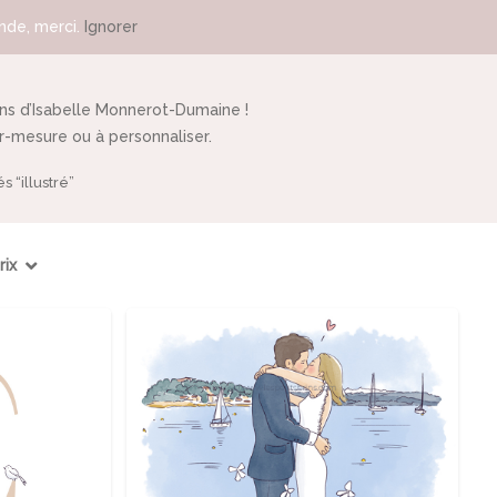
de, merci.
Ignorer
ins d’Isabelle Monnerot-Dumaine !
ur-mesure ou à personnaliser.
és “illustré”
rix