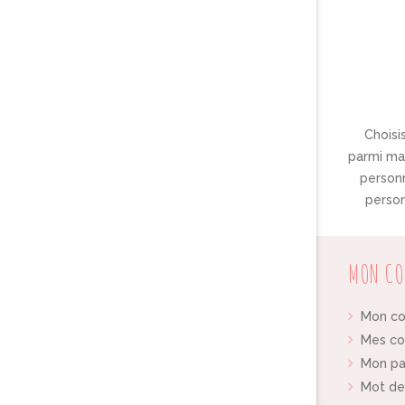
Choisis
parmi ma 
personn
person
MON CO
Mon c
Mes c
Mon pa
Mot de