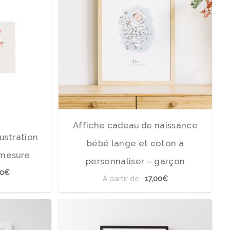
te
5.00
sur 5
Affiche cadeau de naissance
lustration
bébé lange et coton à
 mesure
personnaliser – garçon
00€
À partir de :
17,00€