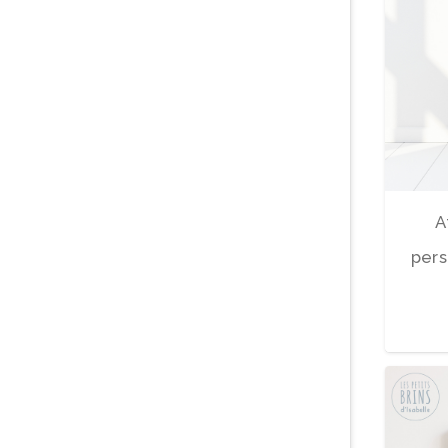
A
pers