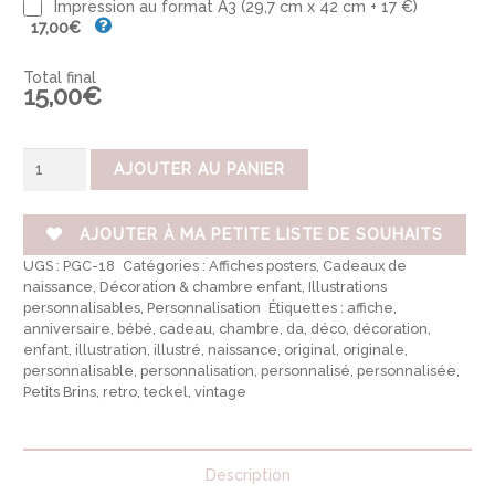
Impression au format A3 (29,7 cm x 42 cm + 17 €)
17,00€
Total final
15,00€
quantité
AJOUTER AU PANIER
de
Portrait
d'enfant
illustré
AJOUTER À MA PETITE LISTE DE SOUHAITS
personnalisable
UGS :
PGC-18
Catégories :
Affiches posters
,
Cadeaux de
-
Prénom
naissance
,
Décoration & chambre enfant
,
Illustrations
Garçon
personnalisables
,
Personnalisation
Étiquettes :
affiche
,
anniversaire
,
bébé
,
cadeau
,
chambre
,
da
,
déco
,
décoration
,
enfant
,
illustration
,
illustré
,
naissance
,
original
,
originale
,
personnalisable
,
personnalisation
,
personnalisé
,
personnalisée
,
Petits Brins
,
retro
,
teckel
,
vintage
Description