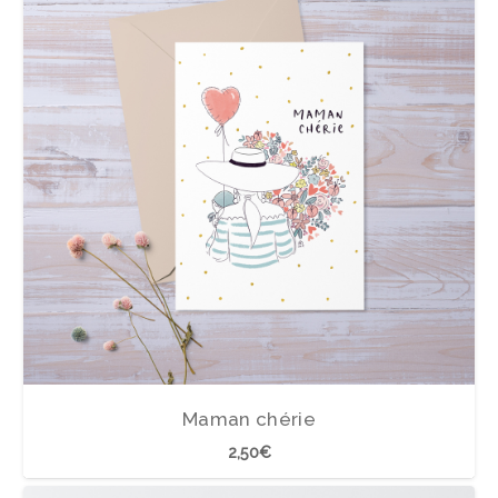
Maman chérie
2,50
€