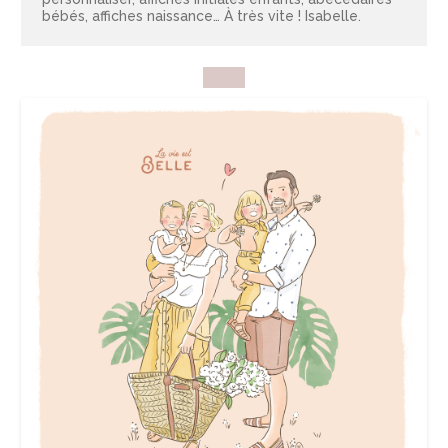
bébés
,
affiches naissance
… À très vite ! Isabelle.