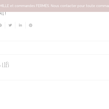
ILLE et commandes FERMÉS. Nous contacter pour toute comman
ait
 liés