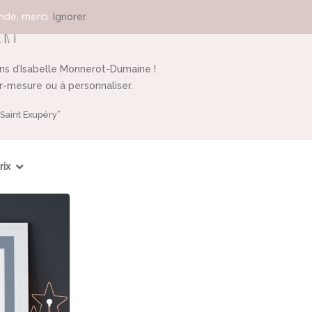
de, merci.
Ignorer
éry
ins d’Isabelle Monnerot-Dumaine !
ur-mesure ou à personnaliser.
“Saint Exupéry”
rix