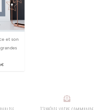
nce et son
 grandes
0€
onnalise
J’expédie votre commande