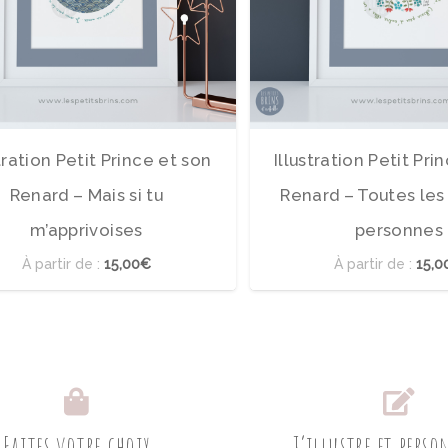
stration Petit Prince et son
Illustration Petit Pri
Renard – Mais si tu
Renard – Toutes les
m’apprivoises
personnes
À partir de :
15,00€
À partir de :
15,0
Faites votre choix
J’illustre et pers