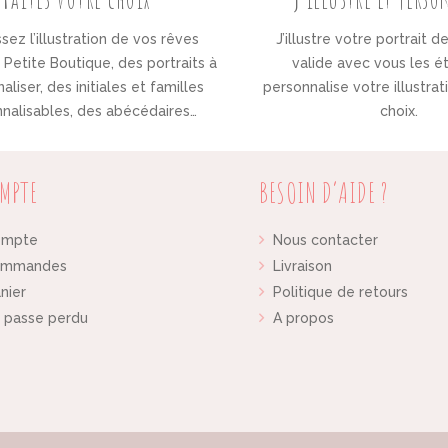
sez l’illustration de vos rêves
J’illustre votre portrait d
Petite Boutique, des portraits à
valide avec vous les é
aliser, des initiales et familles
personnalise votre illustra
nalisables, des abécédaires…
choix.
MPTE
BESOIN D’AIDE ?
ompte
Nous contacter
ommandes
Livraison
nier
Politique de retours
 passe perdu
A propos