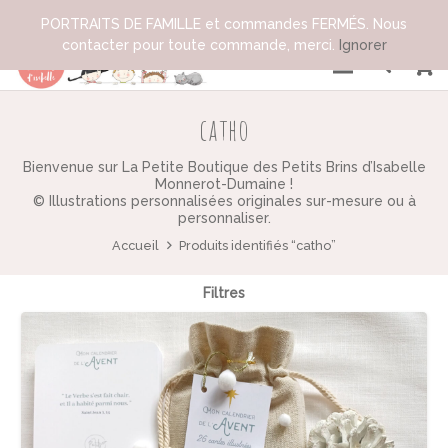
PORTRAITS DE FAMILLE et commandes FERMÉS. Nous
contacter pour toute commande, merci.
Ignorer
catho
Bienvenue sur La Petite Boutique des Petits Brins d’Isabelle
Monnerot-Dumaine !
© Illustrations personnalisées originales sur-mesure ou à
personnaliser.
Accueil
Produits identifiés “catho”
Filtres