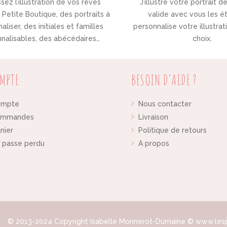
sez l’illustration de vos rêves
J’illustre votre portrait d
Petite Boutique, des portraits à
valide avec vous les é
aliser, des initiales et familles
personnalise votre illustra
nalisables, des abécédaires…
choix.
MPTE
BESOIN D’AIDE ?
ompte
Nous contacter
ommandes
Livraison
nier
Politique de retours
 passe perdu
A propos
© 2013-2024 Copyright Isabelle Monnerot-Dumaine © www.lesp