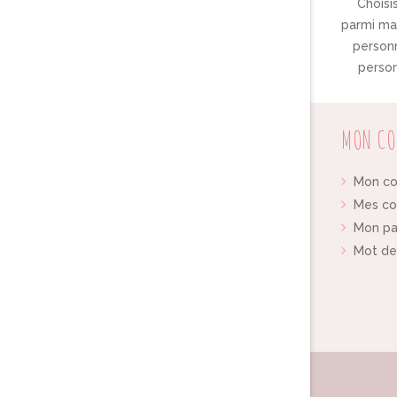
Choisis
parmi ma 
personn
person
MON CO
Mon c
Mes c
Mon pa
Mot de