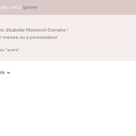
de, merci.
Ignorer
ins d’Isabelle Monnerot-Dumaine !
ur-mesure ou à personnaliser.
iés “avent”
rix